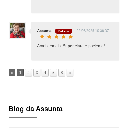
Assunta
23/06/2025 19:38:37
Patrícia
Amei demais! Super clara e paciente!
«
1
2
3
4
5
6
»
Blog da Assunta