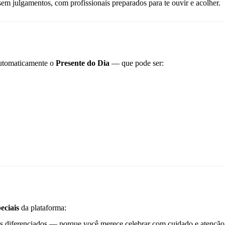
em julgamentos, com profissionais preparados para te ouvir e acolher.
automaticamente o
Presente do Dia
— que pode ser:
eciais
da plataforma:
os diferenciados — porque você merece celebrar com cuidado e atenção