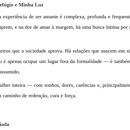
Refúgio e Minha Luz
a experiência de ser amante é complexa, profunda e frequente
mprem, e na dor de amar à margem, há uma busca íntima por s
eiros que a sociedade aprova. Há relações que nascem em si
ão é apenas ocupar um lugar fora da formalidade — é també
 assumido.
mulher inteira — com sonhos, dores, carências e, principalme
m caminho de redenção, cura e força.
iada