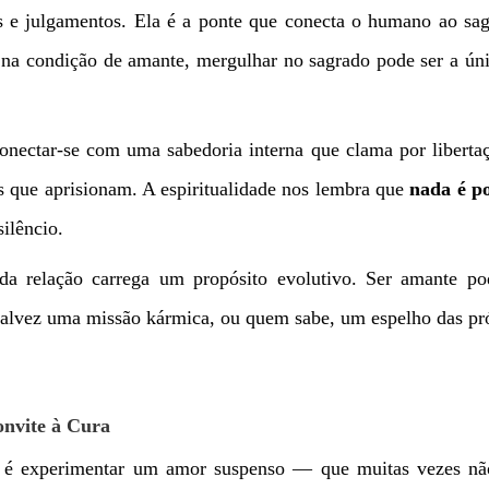
as e julgamentos. Ela é a ponte que conecta o humano ao sa
a na condição de amante, mergulhar no sagrado pode ser a 
conectar-se com uma sabedoria interna que clama por libert
s que aprisionam. A espiritualidade nos lembra que
nada é p
ilêncio.
ada relação carrega um propósito evolutivo. Ser amante p
talvez uma missão kármica, ou quem sabe, um espelho das pró
nvite à Cura
 é experimentar um amor suspenso — que muitas vezes não 