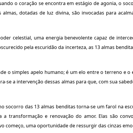
uando o coração se encontra em estágio de agonia, o soco
 almas, dotadas de luz divina, são invocadas para acal
der celestial, uma energia benevolente capaz de inter
curecido pela escuridão da incerteza, as 13 almas bendit
nde o simples apelo humano; é um elo entre o terreno e o 
ora-se a intervenção dessas almas para que, com sua sabedo
no socorro das 13 almas benditas torna-se um farol na es
para a transformação e renovação do amor. Elas são con
vo começo, uma oportunidade de ressurgir das cinzas emoc