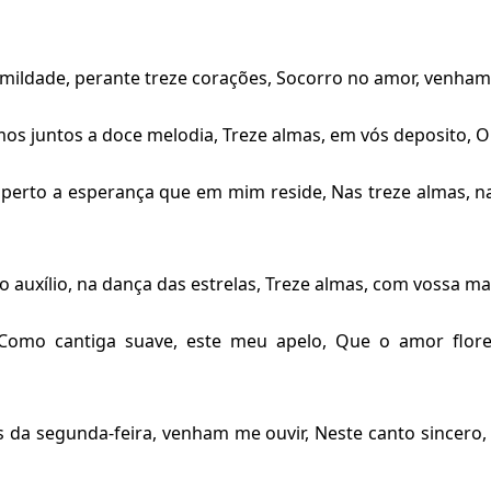
umildade, perante treze corações, Socorro no amor, venha
os juntos a doce melodia, Treze almas, em vós deposito, 
esperto a esperança que em mim reside, Nas treze almas, n
o auxílio, na dança das estrelas, Treze almas, com vossa ma
 Como cantiga suave, este meu apelo, Que o amor flores
s da segunda-feira, venham me ouvir, Neste canto sincero,