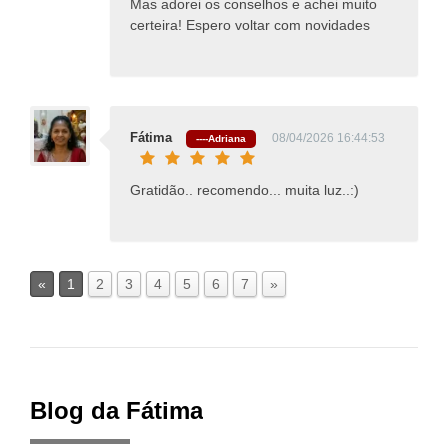
Mas adorei os conselhos e achei muito
certeira! Espero voltar com novidades
Fátima
08/04/2026 16:44:53
----Adriana
Gratidão.. recomendo... muita luz..:)
«
1
2
3
4
5
6
7
»
Blog da Fátima