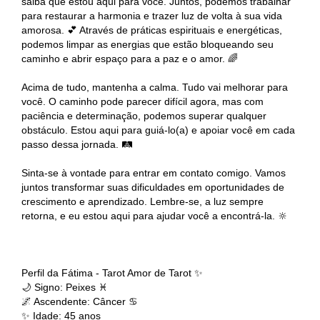
saiba que estou aqui para você. Juntos, podemos trabalhar
para restaurar a harmonia e trazer luz de volta à sua vida
amorosa. 💕 Através de práticas espirituais e energéticas,
podemos limpar as energias que estão bloqueando seu
caminho e abrir espaço para a paz e o amor. 🌈
Acima de tudo, mantenha a calma. Tudo vai melhorar para
você. O caminho pode parecer difícil agora, mas com
paciência e determinação, podemos superar qualquer
obstáculo. Estou aqui para guiá-lo(a) e apoiar você em cada
passo dessa jornada. 🛤️
Sinta-se à vontade para entrar em contato comigo. Vamos
juntos transformar suas dificuldades em oportunidades de
crescimento e aprendizado. Lembre-se, a luz sempre
retorna, e eu estou aqui para ajudar você a encontrá-la. 🔆
Perfil da Fátima - Tarot Amor de Tarot ✨
🌙 Signo: Peixes ♓
🌌 Ascendente: Câncer ♋
✨ Idade: 45 anos