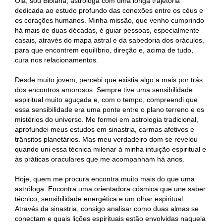
Olá, sou Bibiana, astróloga com uma longa trajetória
dedicada ao estudo profundo das conexões entre os céus e
os corações humanos. Minha missão, que venho cumprindo
há mais de duas décadas, é guiar pessoas, especialmente
casais, através do mapa astral e da sabedoria dos oráculos,
para que encontrem equilíbrio, direção e, acima de tudo,
cura nos relacionamentos.
Desde muito jovem, percebi que existia algo a mais por trás
dos encontros amorosos. Sempre tive uma sensibilidade
espiritual muito aguçada e, com o tempo, compreendi que
essa sensibilidade era uma ponte entre o plano terreno e os
mistérios do universo. Me formei em astrologia tradicional,
aprofundei meus estudos em sinastria, carmas afetivos e
trânsitos planetários. Mas meu verdadeiro dom se revelou
quando uni essa técnica milenar à minha intuição espiritual e
às práticas oraculares que me acompanham há anos.
Hoje, quem me procura encontra muito mais do que uma
astróloga. Encontra uma orientadora cósmica que une saber
técnico, sensibilidade energética e um olhar espiritual.
Através da sinastria, consigo analisar como duas almas se
conectam e quais lições espirituais estão envolvidas naquela