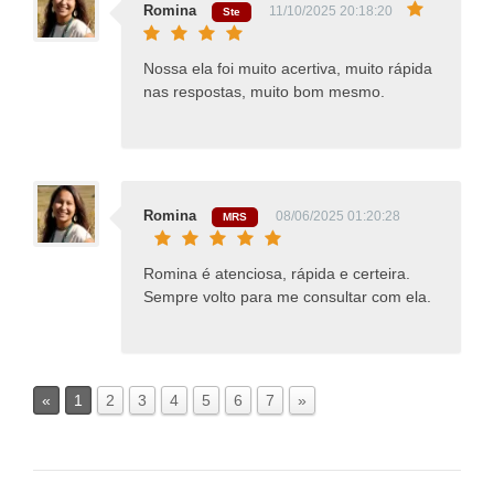
Romina
11/10/2025 20:18:20
Ste
Nossa ela foi muito acertiva, muito rápida
nas respostas, muito bom mesmo.
Romina
08/06/2025 01:20:28
MRS
Romina é atenciosa, rápida e certeira.
Sempre volto para me consultar com ela.
«
1
2
3
4
5
6
7
»