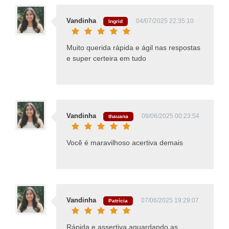
Vandinha
04/07/2025 22:35:10
Ingrid
Muito querida rápida e ágil nas respostas
e super certeira em tudo
Vandinha
09/06/2025 00:23:54
thauana
Você é maravilhoso acertiva demais
Vandinha
07/06/2025 19:29:07
Patrícia
Rápida e assertiva aguardando as