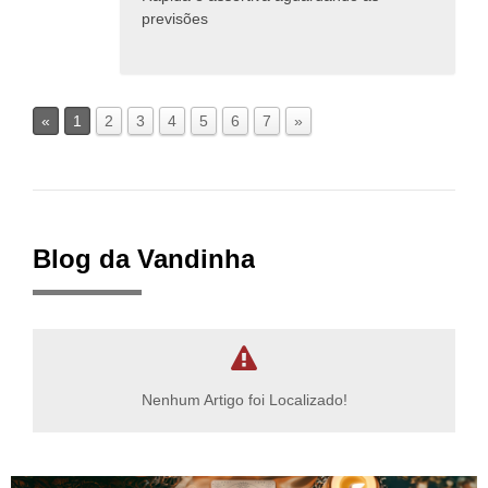
previsões
«
1
2
3
4
5
6
7
»
Blog da Vandinha
Nenhum Artigo foi Localizado!