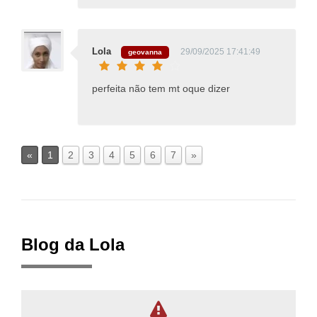
Lola
29/09/2025 17:41:49
geovanna
perfeita não tem mt oque dizer
«
1
2
3
4
5
6
7
»
Blog da Lola