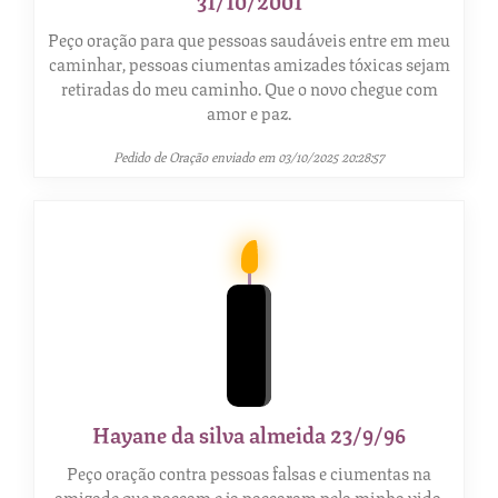
Peço oração para que pessoas saudáveis entre em meu
caminhar, pessoas ciumentas amizades tóxicas sejam
retiradas do meu caminho. Que o novo chegue com
amor e paz.
Pedido de Oração enviado em 03/10/2025 20:28:57
Hayane da silva almeida 23/9/96
Peço oração contra pessoas falsas e ciumentas na
amizade que passam e ja passaram pela minha vida.