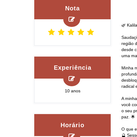
Nota
🌿 Kalil
Saudaçõ
região 
desde c
uma man
Experiência
Minha m
profund
desbloq
radical 
10 anos
A minha
você co
o seu pr
paz. 🌟
Horário
O que e
🔮 Sessõ