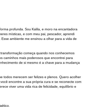
forma profunda. Sou Kalila, e moro na encantadora
lheres místicas, e com meu pai, pescador, aprendi
 Esse ambiente me ensinou a olhar para a vida de
ira transformação começa quando nos conhecemos
os caminhos mais poderosos que encontrei para
 conhecimento de si mesmo é a chave para a mudança
ue todos merecem ser felizes e plenos. Quero acolher
você encontre a sua própria cura e se reconecte com
ece viver uma vida rica de felicidade, equilíbrio e
gético.