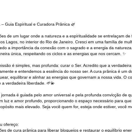
a – Guia Espiritual e Curadora Prânica 🌿
es de um lugar onde a natureza e a espiritualidade se entrelaçam de 
dos Lagos, no interior do Rio de Janeiro. Cresci em uma família de mu
edo a importância da conexão com o sagrado e a energia da natureza.
eira única, respeitando os ciclos e as energias que nos cercam. ✨
issão é simples, mas profunda: curar o Ser. Acredito que a verdade
amente e entendemos a essência do nosso ser. A cura prânica é um d
uear, equilibrar e alinhar as energias que governam a nossa vida. O
e a verdadeira liberdade. 🌱💫
 jornada é guiada pelo amor universal e pela profunda convicção de q
m luz e amor profundo, proporcionando o espaço necessário para que 
opósito mais elevado. Seja você quem for, esteja onde estiver, você mer
u ofereço:
es de cura prânica para liberar bloqueios e restaurar o equilíbrio ener