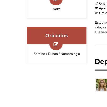
🌙 Orien
💖 Apoi
Noite
🌱 Um c
Estou a
vida, v
sua ver
Oráculos
Baralho / Runas / Numerologia
Dep