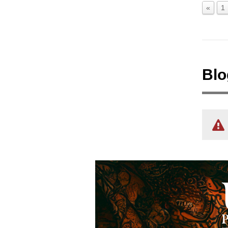
«
1
Blo