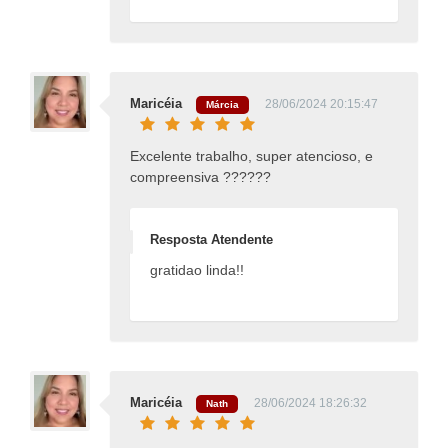
Maricéia
28/06/2024 20:15:47
Márcia
Excelente trabalho, super atencioso, e
compreensiva ??????
Resposta Atendente
gratidao linda!!
Maricéia
28/06/2024 18:26:32
Nath