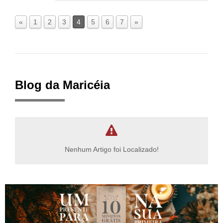
«
1
2
3
4
5
6
7
»
Blog da Maricéia
Nenhum Artigo foi Localizado!