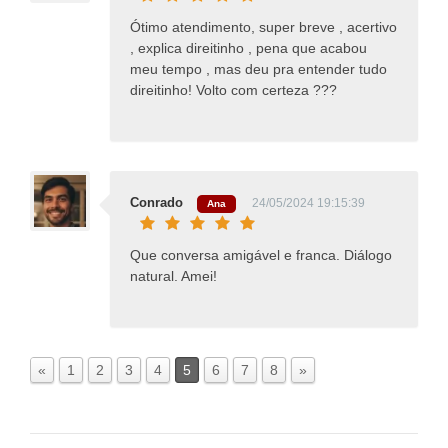
Ótimo atendimento, super breve , acertivo
, explica direitinho , pena que acabou
meu tempo , mas deu pra entender tudo
direitinho! Volto com certeza ???
Conrado
24/05/2024 19:15:39
Ana
Que conversa amigável e franca. Diálogo
natural. Amei!
«
1
2
3
4
5
6
7
8
»