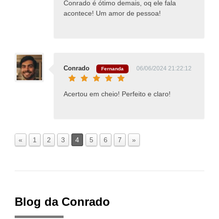
Conrado é ótimo demais, oq ele fala
acontece! Um amor de pessoa!
Conrado
06/06/2024 21:22:12
Fernanda
Acertou em cheio! Perfeito e claro!
«
1
2
3
4
5
6
7
»
Blog da Conrado