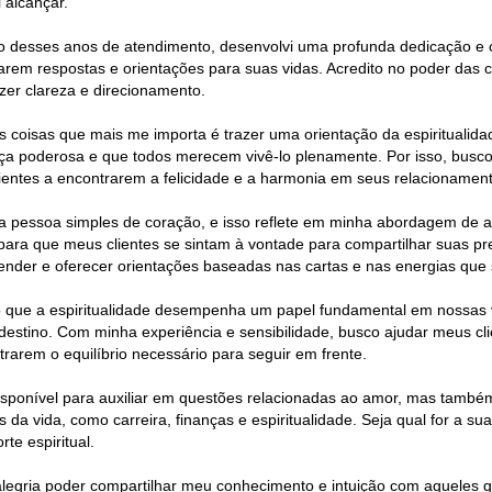
 alcançar.
o desses anos de atendimento, desenvolvi uma profunda dedicação e 
arem respostas e orientações para suas vidas. Acredito no poder das 
azer clareza e direcionamento.
 coisas que mais me importa é trazer uma orientação da espiritualid
ça poderosa e que todos merecem vivê-lo plenamente. Por isso, busco 
ientes a encontrarem a felicidade e a harmonia em seus relacionamen
 pessoa simples de coração, e isso reflete em minha abordagem de a
para que meus clientes se sintam à vontade para compartilhar suas pr
nder e oferecer orientações baseadas nas cartas e nas energias que 
o que a espiritualidade desempenha um papel fundamental em nossas v
 destino. Com minha experiência e sensibilidade, busco ajudar meus cl
trarem o equilíbrio necessário para seguir em frente.
isponível para auxiliar em questões relacionadas ao amor, mas també
 da vida, como carreira, finanças e espiritualidade. Seja qual for a su
te espiritual.
legria poder compartilhar meu conhecimento e intuição com aqueles