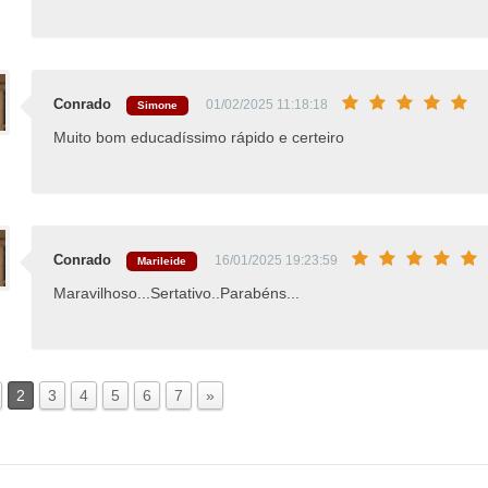
Conrado
01/02/2025 11:18:18
Simone
Muito bom educadíssimo rápido e certeiro
Conrado
16/01/2025 19:23:59
Marileide
Maravilhoso...Sertativo..Parabéns...
2
3
4
5
6
7
»