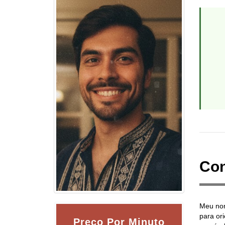
Con
Meu nom
para or
Preço Por Minuto