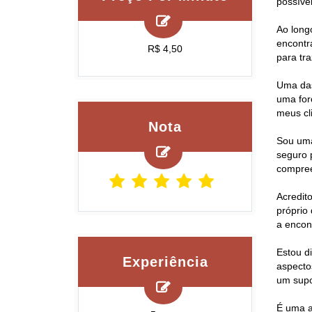
possível
Ao long
encontr
R$ 4,50
para tr
Uma das
uma for
meus cl
Nota
Sou uma
seguro 
compree
Acredit
próprio
a encon
Estou d
Experiência
aspectos
um supor
É uma a