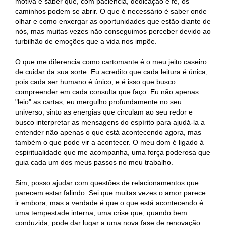
motiva é saber que, com paciência, dedicação e fé, os
caminhos podem se abrir. O que é necessário é saber onde
olhar e como enxergar as oportunidades que estão diante de
nós, mas muitas vezes não conseguimos perceber devido ao
turbilhão de emoções que a vida nos impõe.
O que me diferencia como cartomante é o meu jeito caseiro
de cuidar da sua sorte. Eu acredito que cada leitura é única,
pois cada ser humano é único, e é isso que busco
compreender em cada consulta que faço. Eu não apenas
"leio" as cartas, eu mergulho profundamente no seu
universo, sinto as energias que circulam ao seu redor e
busco interpretar as mensagens do espírito para ajudá-la a
entender não apenas o que está acontecendo agora, mas
também o que pode vir a acontecer. O meu dom é ligado à
espiritualidade que me acompanha, uma força poderosa que
guia cada um dos meus passos no meu trabalho.
Sim, posso ajudar com questões de relacionamentos que
parecem estar falindo. Sei que muitas vezes o amor parece
ir embora, mas a verdade é que o que está acontecendo é
uma tempestade interna, uma crise que, quando bem
conduzida, pode dar lugar a uma nova fase de renovação.