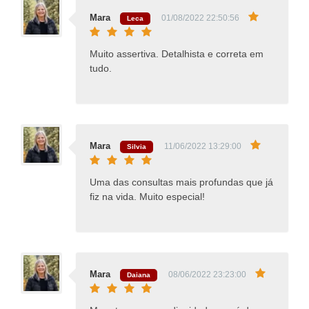
Mara
01/08/2022 22:50:56
Leca
Muito assertiva. Detalhista e correta em
tudo.
Mara
11/06/2022 13:29:00
Silvia
Uma das consultas mais profundas que já
fiz na vida. Muito especial!
Mara
08/06/2022 23:23:00
Daiana