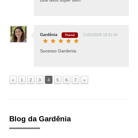
Boa falou super bem
Gardênia
21/02/2026 18:31:44
Thainá
Sucesso Gardenia.
«
1
2
3
4
5
6
7
»
Blog da Gardênia