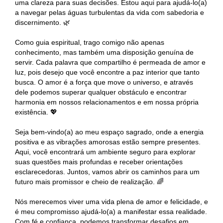
uma clareza para suas decisões. Estou aqui para ajudá-lo(a)
a navegar pelas águas turbulentas da vida com sabedoria e
discernimento. 🌿
Como guia espiritual, trago comigo não apenas
conhecimento, mas também uma disposição genuína de
servir. Cada palavra que compartilho é permeada de amor e
luz, pois desejo que você encontre a paz interior que tanto
busca. O amor é a força que move o universo, e através
dele podemos superar qualquer obstáculo e encontrar
harmonia em nossos relacionamentos e em nossa própria
existência. 💖
Seja bem-vindo(a) ao meu espaço sagrado, onde a energia
positiva e as vibrações amorosas estão sempre presentes.
Aqui, você encontrará um ambiente seguro para explorar
suas questões mais profundas e receber orientações
esclarecedoras. Juntos, vamos abrir os caminhos para um
futuro mais promissor e cheio de realização. 🌈
Nós merecemos viver uma vida plena de amor e felicidade, e
é meu compromisso ajudá-lo(a) a manifestar essa realidade.
Com fé e confiança, podemos transformar desafios em