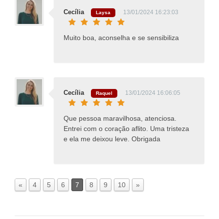
Cecília
13/01/2024 16:23:03
Laysa
Muito boa, aconselha e se sensibiliza
Cecília
13/01/2024 16:06:05
Raquel
Que pessoa maravilhosa, atenciosa.
Entrei com o coração aflito. Uma tristeza
e ela me deixou leve. Obrigada
«
4
5
6
7
8
9
10
»