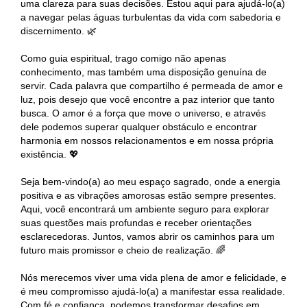
uma clareza para suas decisões. Estou aqui para ajudá-lo(a)
a navegar pelas águas turbulentas da vida com sabedoria e
discernimento. 🌿
Como guia espiritual, trago comigo não apenas
conhecimento, mas também uma disposição genuína de
servir. Cada palavra que compartilho é permeada de amor e
luz, pois desejo que você encontre a paz interior que tanto
busca. O amor é a força que move o universo, e através
dele podemos superar qualquer obstáculo e encontrar
harmonia em nossos relacionamentos e em nossa própria
existência. 💖
Seja bem-vindo(a) ao meu espaço sagrado, onde a energia
positiva e as vibrações amorosas estão sempre presentes.
Aqui, você encontrará um ambiente seguro para explorar
suas questões mais profundas e receber orientações
esclarecedoras. Juntos, vamos abrir os caminhos para um
futuro mais promissor e cheio de realização. 🌈
Nós merecemos viver uma vida plena de amor e felicidade, e
é meu compromisso ajudá-lo(a) a manifestar essa realidade.
Com fé e confiança, podemos transformar desafios em