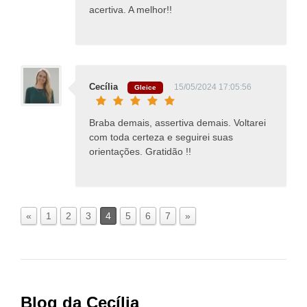
acertiva. A melhor!!
Cecília
15/05/2024 17:05:56
Gleice
Braba demais, assertiva demais. Voltarei
com toda certeza e seguirei suas
orientações. Gratidão !!
«
1
2
3
4
5
6
7
»
Blog da Cecília