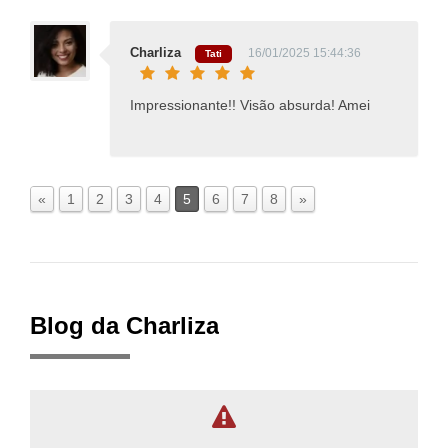
Charliza
16/01/2025 15:44:36
Tati
Impressionante!! Visão absurda! Amei
«
1
2
3
4
5
6
7
8
»
Blog da Charliza