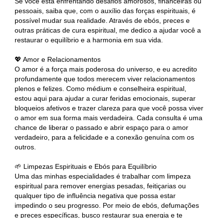
Se você está enfrentando desafios amorosos, financeiras ou
pessoais, saiba que, com o auxílio das forças espirituais, é
possível mudar sua realidade. Através de ebós, preces e
outras práticas de cura espiritual, me dedico a ajudar você a
restaurar o equilíbrio e a harmonia em sua vida.
💖 Amor e Relacionamentos
O amor é a força mais poderosa do universo, e eu acredito
profundamente que todos merecem viver relacionamentos
plenos e felizes. Como médium e conselheira espiritual,
estou aqui para ajudar a curar feridas emocionais, superar
bloqueios afetivos e trazer clareza para que você possa viver
o amor em sua forma mais verdadeira. Cada consulta é uma
chance de liberar o passado e abrir espaço para o amor
verdadeiro, para a felicidade e a conexão genuína com os
outros.
🌱 Limpezas Espirituais e Ebós para Equilíbrio
Uma das minhas especialidades é trabalhar com limpeza
espiritual para remover energias pesadas, feitiçarias ou
qualquer tipo de influência negativa que possa estar
impedindo o seu progresso. Por meio de ebós, defumações
e preces específicas, busco restaurar sua energia e te