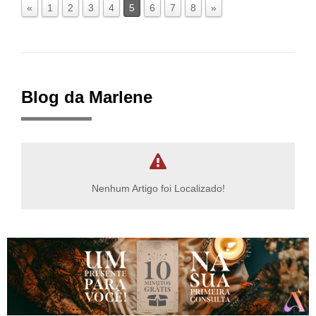
«
1
2
3
4
5
6
7
8
»
Blog da Marlene
Nenhum Artigo foi Localizado!