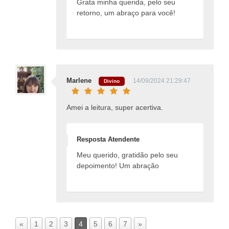
Grata minha querida, pelo seu
retorno, um abraço para você!
Marlene
14/09/2024 21:29:47
Divino
Amei a leitura, super acertiva.
Resposta Atendente
Meu querido, gratidão pelo seu
depoimento! Um abração
«
1
2
3
4
5
6
7
»