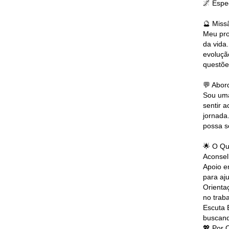
🌌 Espe
🔮 Miss
Meu pro
da vida
evoluçã
questõe
💬 Abor
Sou uma
sentir 
jornada
possa s
🌟 O Qu
Aconsel
Apoio e
para aj
Orienta
no trab
Escuta 
buscand
💖 Por 