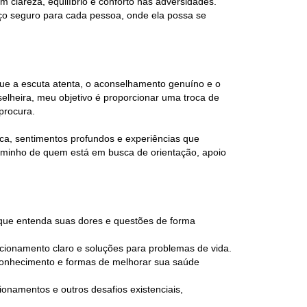
 clareza, equilíbrio e conforto nas adversidades.
aço seguro para cada pessoa, onde ela possa se
que a escuta atenta, o aconselhamento genuíno e o
elheira, meu objetivo é proporcionar uma troca de
procura.
ca, sentimentos profundos e experiências que
 caminho de quem está em busca de orientação, apoio
que entenda suas dores e questões de forma
cionamento claro e soluções para problemas de vida.
oconhecimento e formas de melhorar sua saúde
ionamentos e outros desafios existenciais,