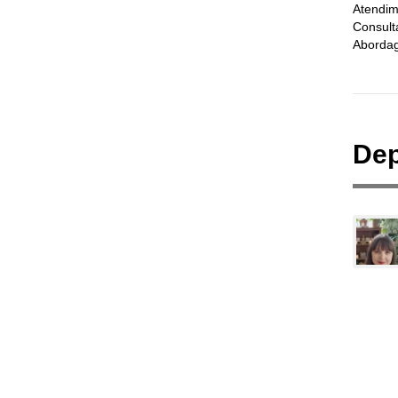
Atendim
Consult
Abordag
Dep