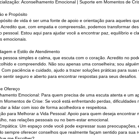
cialização: Aconselhamento Emocional | Suporte em Momentos de Cris
ão e Propósito
pósito de vida é ser uma fonte de apoio e orientação para aqueles q
. Acredito que, com empatia e compreensão, podemos transformar desa
o pessoal. Estou aqui para ajudar você a encontrar paz, equilíbrio e c
s emocionais.
dagem e Estilo de Atendimento
 pessoa simples e calma, que escuta com o coração. Acredito no pod
acolhido e compreendido. Não sou apenas uma conselheira; sou algué
. Com paciência e cuidado, ajudo a trazer soluções práticas para su
e sentir seguro e aberto para encontrar respostas para seus desafios.
e Ofereço
hamento Emocional: Para quem precisa de uma escuta atenta e um ap
m Momentos de Crise: Se você está enfrentando perdas, dificuldades n
udar a lidar com isso de forma acolhedora e respeitosa.
ção para Melhorar a Vida Pessoal: Apoio para quem deseja encontrar ma
alho, nas relações pessoais ou no bem-estar emocional.
Empática: Um espaço onde você pode expressar suas preocupações, e 
o sempre oferecer conselhos que realmente façam sentido para sua r
Que me Escolher?