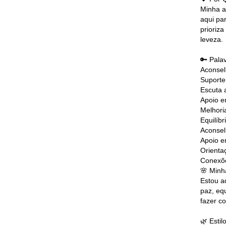
Minha a
aqui pa
prioriz
leveza.
🔑 Pala
Aconse
Suporte
Escuta 
Apoio e
Melhori
Equilíb
Aconsel
Apoio e
Orienta
Conexõ
🌸 Minh
Estou a
paz, eq
fazer c
🌿 Esti