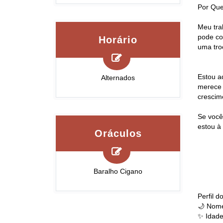
Por Que
Meu tra
pode co
Horário
uma tro
Estou a
Alternados
merece 
crescim
Se você
estou à
Oráculos
Baralho Cigano
Perfil 
🌙 Nome
✨ Idade