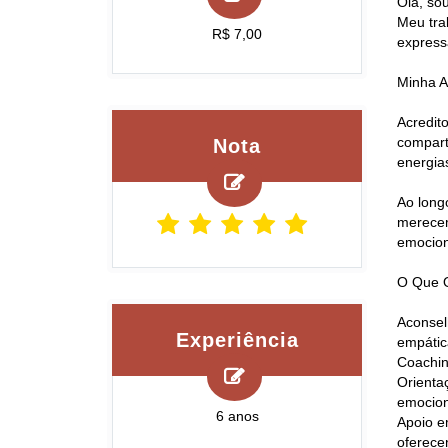
Olá, so
Meu tra
R$ 7,00
express
Minha A
Acredit
compart
Nota
energia
Ao long
merecem
emocion
O Que O
Aconsel
Experiência
empátic
Coachin
Orienta
emocion
6 anos
Apoio e
oferece