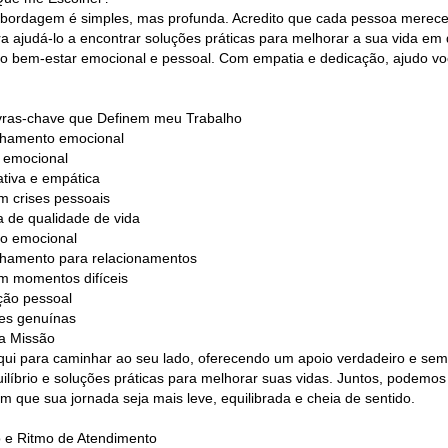
bordagem é simples, mas profunda. Acredito que cada pessoa merece s
ra ajudá-lo a encontrar soluções práticas para melhorar a sua vida e
a o bem-estar emocional e pessoal. Com empatia e dedicação, ajudo v
vras-chave que Definem meu Trabalho
lhamento emocional
 emocional
ativa e empática
m crises pessoais
a de qualidade de vida
rio emocional
hamento para relacionamentos
m momentos difíceis
ção pessoal
es genuínas
a Missão
qui para caminhar ao seu lado, oferecendo um apoio verdadeiro e sem
uilíbrio e soluções práticas para melhorar suas vidas. Juntos, podemo
om que sua jornada seja mais leve, equilibrada e cheia de sentido.
lo e Ritmo de Atendimento