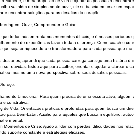
u a Marlene, e meu propósito de vida é ajudar as pessoas a encontrarem
balho vai além de simplesmente ouvir; ele se baseia em criar um esp
ar e encontrar soluções para os desafios do coração.
bordagem: Ouvir, Compreender e Guiar
o que todos nós enfrentamos momentos difíceis, e é nesses períodos 
ilhamento de experiências fazem toda a diferença. Como coach e cons
s que seja enriquecedora e transformadora para cada pessoa que me 
o dos anos, aprendi que cada pessoa carrega consigo uma história úni
 ser ouvidas. Estou aqui para acolher, orientar e ajudar a clarear o
al ou mesmo uma nova perspectiva sobre seus desafios pessoais.
fereço:
hamento Emocional: Para quem precisa de uma escuta ativa, alguém 
a e construtiva.
g de Vida: Orientações práticas e profundas para quem busca um dire
ção para Bem-Estar: Auxílio para aqueles que buscam equilíbrio, aut
al e mental.
m Momentos de Crise: Ajudo a lidar com perdas, dificuldades nos relac
ndo suporte constante e estratégias eficazes.