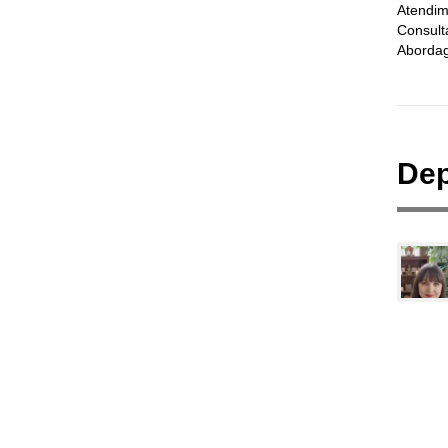
Atendim
Consult
Abordag
Dep