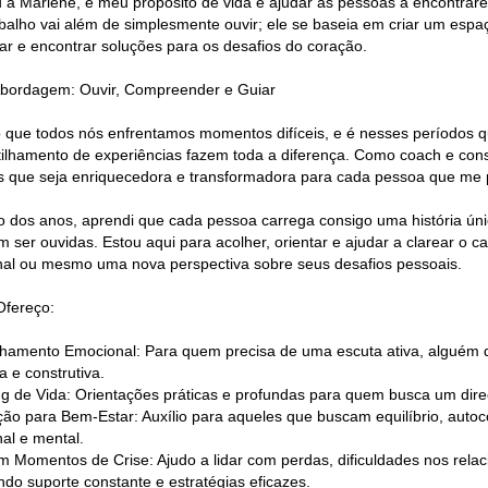
u a Marlene, e meu propósito de vida é ajudar as pessoas a encontrarem
balho vai além de simplesmente ouvir; ele se baseia em criar um esp
ar e encontrar soluções para os desafios do coração.
bordagem: Ouvir, Compreender e Guiar
o que todos nós enfrentamos momentos difíceis, e é nesses períodos 
ilhamento de experiências fazem toda a diferença. Como coach e cons
s que seja enriquecedora e transformadora para cada pessoa que me 
o dos anos, aprendi que cada pessoa carrega consigo uma história úni
 ser ouvidas. Estou aqui para acolher, orientar e ajudar a clarear o
al ou mesmo uma nova perspectiva sobre seus desafios pessoais.
fereço:
hamento Emocional: Para quem precisa de uma escuta ativa, alguém 
a e construtiva.
g de Vida: Orientações práticas e profundas para quem busca um dire
ção para Bem-Estar: Auxílio para aqueles que buscam equilíbrio, aut
al e mental.
m Momentos de Crise: Ajudo a lidar com perdas, dificuldades nos relac
ndo suporte constante e estratégias eficazes.