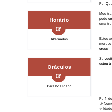
Por Que
Meu tra
pode co
Horário
uma tro
Estou a
Alternados
merece 
crescim
Se você
estou à
Oráculos
Baralho Cigano
Perfil 
🌙 Nome
✨ Idade