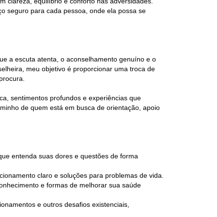
 clareza, equilíbrio e conforto nas adversidades.
aço seguro para cada pessoa, onde ela possa se
que a escuta atenta, o aconselhamento genuíno e o
elheira, meu objetivo é proporcionar uma troca de
procura.
ca, sentimentos profundos e experiências que
 caminho de quem está em busca de orientação, apoio
que entenda suas dores e questões de forma
cionamento claro e soluções para problemas de vida.
oconhecimento e formas de melhorar sua saúde
ionamentos e outros desafios existenciais,