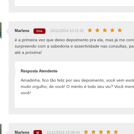
Marlene
16/11/2024 10:15:32
Cris
é a primeira vez que deixo depoimento pra ela, mas já me co
surpreendo com a sabedoria e assertividade nas consultas, pa
até a próxima!
Resposta Atendente
Amadinha, fico tão feliz por seu depoimento, você vem evol
muito orgulho, de você! O mérito é todo seu viu? Você me
você!
Marlene
11/11/2024 19:38:44
M