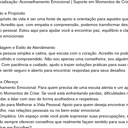
cialização: Aconselhamento Emocional | Suporte em Momentos de Cris
ão e Propósito
pósito de vida é ser uma fonte de apoio e orientação para aqueles q
. Acredito que, com empatia e compreensão, podemos transformar desa
o pessoal. Estou aqui para ajudar você a encontrar paz, equilíbrio e c
s emocionais.
dagem e Estilo de Atendimento
 pessoa simples e calma, que escuta com o coração. Acredito no pod
acolhido e compreendido. Não sou apenas uma conselheira; sou algué
. Com paciência e cuidado, ajudo a trazer soluções práticas para su
e sentir seguro e aberto para encontrar respostas para seus desafios.
e Ofereço
hamento Emocional: Para quem precisa de uma escuta atenta e um ap
m Momentos de Crise: Se você está enfrentando perdas, dificuldades n
udar a lidar com isso de forma acolhedora e respeitosa.
ção para Melhorar a Vida Pessoal: Apoio para quem deseja encontrar ma
alho, nas relações pessoais ou no bem-estar emocional.
Empática: Um espaço onde você pode expressar suas preocupações, e 
o sempre oferecer conselhos que realmente façam sentido para sua r
Que me Escolher?