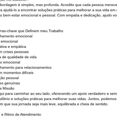
bordagem é simples, mas profunda. Acredito que cada pessoa merece s
ra ajudá-lo a encontrar soluções práticas para melhorar a sua vida e
a o bem-estar emocional e pessoal. Com empatia e dedicação, ajudo v
vras-chave que Definem meu Trabalho
lhamento emocional
 emocional
ativa e empática
m crises pessoais
a de qualidade de vida
rio emocional
hamento para relacionamentos
m momentos difíceis
ção pessoal
es genuínas
a Missão
qui para caminhar ao seu lado, oferecendo um apoio verdadeiro e sem
uilíbrio e soluções práticas para melhorar suas vidas. Juntos, podemo
om que sua jornada seja mais leve, equilibrada e cheia de sentido.
lo e Ritmo de Atendimento