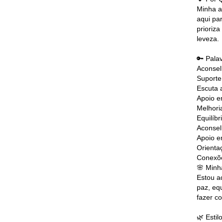
Minha a
aqui pa
prioriz
leveza.
🔑 Pala
Aconse
Suporte
Escuta 
Apoio e
Melhori
Equilíb
Aconsel
Apoio e
Orienta
Conexõ
🌸 Minh
Estou a
paz, eq
fazer c
🌿 Esti