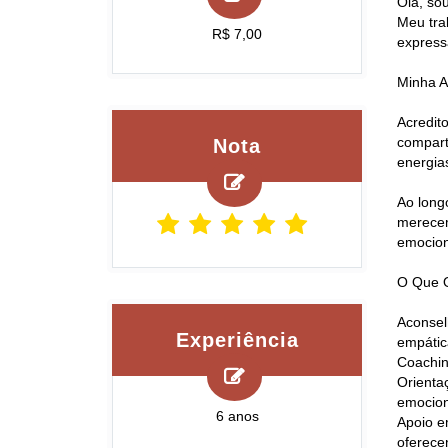
Olá, so
Meu tra
R$ 7,00
express
Minha A
Acredit
compart
Nota
energia
Ao long
merecem
emocion
O Que O
Aconsel
Experiência
empátic
Coachin
Orienta
emocion
6 anos
Apoio e
oferece