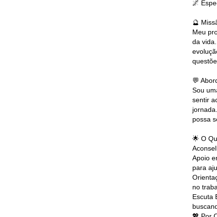
🌌 Espe
🔮 Miss
Meu pro
da vida
evoluçã
questõe
💬 Abor
Sou uma
sentir 
jornada
possa s
🌟 O Qu
Aconsel
Apoio e
para aj
Orienta
no trab
Escuta 
buscand
💖 Por 