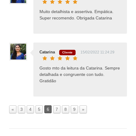
Muito detalhista e assertiva. Empática.
Super recomendo. Obrigada Catarina
Catarina
15/02/2022 11:24:29
Cliente
Gosto mto da leitura da Catarina. Sempre
detalhada e congruente con tudo.
Gratidão
«
3
4
5
6
7
8
9
»