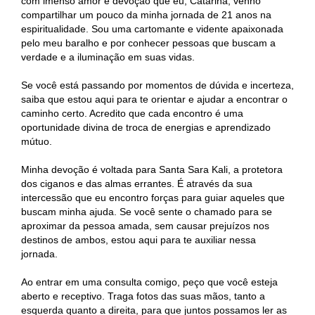
com imenso amor e devoção que eu, Catarina, venho
compartilhar um pouco da minha jornada de 21 anos na
espiritualidade. Sou uma cartomante e vidente apaixonada
pelo meu baralho e por conhecer pessoas que buscam a
verdade e a iluminação em suas vidas.
Se você está passando por momentos de dúvida e incerteza,
saiba que estou aqui para te orientar e ajudar a encontrar o
caminho certo. Acredito que cada encontro é uma
oportunidade divina de troca de energias e aprendizado
mútuo.
Minha devoção é voltada para Santa Sara Kali, a protetora
dos ciganos e das almas errantes. É através da sua
intercessão que eu encontro forças para guiar aqueles que
buscam minha ajuda. Se você sente o chamado para se
aproximar da pessoa amada, sem causar prejuízos nos
destinos de ambos, estou aqui para te auxiliar nessa
jornada.
Ao entrar em uma consulta comigo, peço que você esteja
aberto e receptivo. Traga fotos das suas mãos, tanto a
esquerda quanto a direita, para que juntos possamos ler as