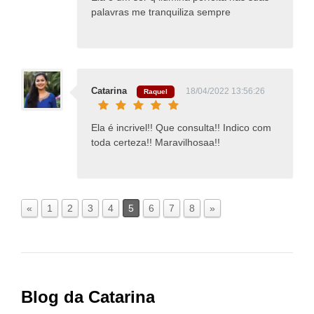
palavras me tranquiliza sempre
Catarina
18/04/2022 13:56:26
Raquel
Ela é incrivel!! Que consulta!! Indico com
toda certeza!! Maravilhosaa!!
«
1
2
3
4
5
6
7
8
»
Blog da Catarina