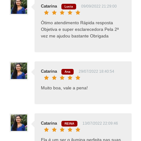
Catarina
09/09/2022 21:29:00
Lucia
Ótimo atendimento Rápida resposta
Objetiva e super esclarecedora Pela 2ª
vez me ajudou bastante Obrigada
Catarina
29/07/2022 18:40:54
Ana
Muito boa, vale a pena!
Catarina
13/07/2022 22:09:46
REINA
Ela é um ser q ilumina perfeita nas suas