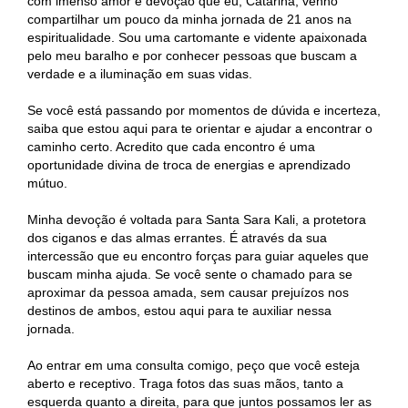
com imenso amor e devoção que eu, Catarina, venho
compartilhar um pouco da minha jornada de 21 anos na
espiritualidade. Sou uma cartomante e vidente apaixonada
pelo meu baralho e por conhecer pessoas que buscam a
verdade e a iluminação em suas vidas.
Se você está passando por momentos de dúvida e incerteza,
saiba que estou aqui para te orientar e ajudar a encontrar o
caminho certo. Acredito que cada encontro é uma
oportunidade divina de troca de energias e aprendizado
mútuo.
Minha devoção é voltada para Santa Sara Kali, a protetora
dos ciganos e das almas errantes. É através da sua
intercessão que eu encontro forças para guiar aqueles que
buscam minha ajuda. Se você sente o chamado para se
aproximar da pessoa amada, sem causar prejuízos nos
destinos de ambos, estou aqui para te auxiliar nessa
jornada.
Ao entrar em uma consulta comigo, peço que você esteja
aberto e receptivo. Traga fotos das suas mãos, tanto a
esquerda quanto a direita, para que juntos possamos ler as