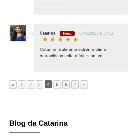
Catarina
03/01/2023 16:04:11
Bruna
Catarina realmente extrema ótima
maravilhosa volta a falar com vc
«
1
2
3
4
5
6
7
»
Blog da Catarina