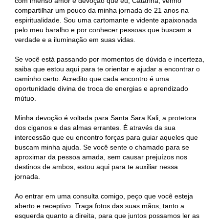
com imenso amor e devoção que eu, Catarina, venho
compartilhar um pouco da minha jornada de 21 anos na
espiritualidade. Sou uma cartomante e vidente apaixonada
pelo meu baralho e por conhecer pessoas que buscam a
verdade e a iluminação em suas vidas.
Se você está passando por momentos de dúvida e incerteza,
saiba que estou aqui para te orientar e ajudar a encontrar o
caminho certo. Acredito que cada encontro é uma
oportunidade divina de troca de energias e aprendizado
mútuo.
Minha devoção é voltada para Santa Sara Kali, a protetora
dos ciganos e das almas errantes. É através da sua
intercessão que eu encontro forças para guiar aqueles que
buscam minha ajuda. Se você sente o chamado para se
aproximar da pessoa amada, sem causar prejuízos nos
destinos de ambos, estou aqui para te auxiliar nessa
jornada.
Ao entrar em uma consulta comigo, peço que você esteja
aberto e receptivo. Traga fotos das suas mãos, tanto a
esquerda quanto a direita, para que juntos possamos ler as